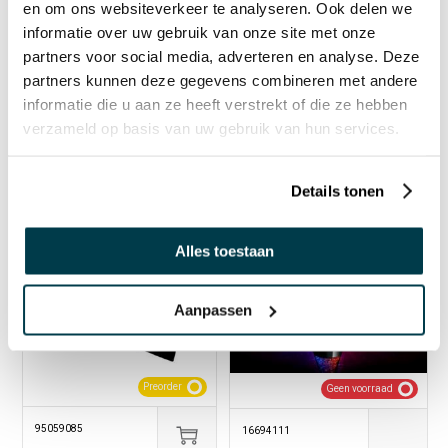
en om ons websiteverkeer te analyseren. Ook delen we
informatie over uw gebruik van onze site met onze
Beweegbare roede voor
Nenko Interactive -
partners voor social media, adverteren en analyse. Deze
glansgordijn
sterrenpanelen 60x60 cm
partners kunnen deze gegevens combineren met andere
+ lichtbron - set van 4
informatie die u aan ze heeft verstrekt of die ze hebben
€ 389,00 incl. BTW
€ 955,90 incl. BTW
verzameld op basis van uw gebruik van hun services.
€ 321,49 excl. BTW
€ 790,00 excl. BTW
Details tonen
CADEAUTIP
Alles toestaan
Aanpassen
Preorder
Geen voorraad
95059085
16694111