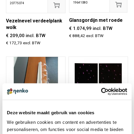
19641080
20775074
Glansgordijn met roede
Vezelnevel verdeelplank
wolk
€ 1.074,99 incl. BTW
€ 209,00 incl. BTW
€ 888,42 excl. BTW
€ 172,73 excl. BTW
Deze website maakt gebruik van cookies
Op voorraad
Op voorraad
We gebruiken cookies om content en advertenties te
personaliseren, om functies voor social media te bieden
17950080
52010085