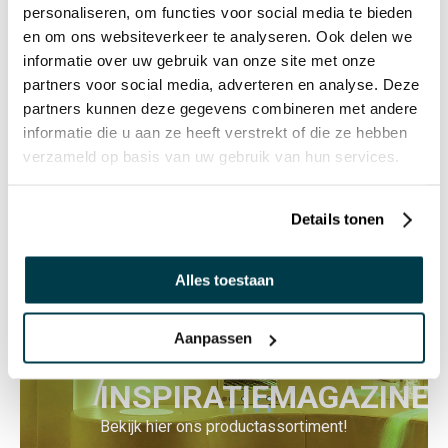
personaliseren, om functies voor social media te bieden
en om ons websiteverkeer te analyseren. Ook delen we
Ballenpomp
informatie over uw gebruik van onze site met onze
€ 10,08 incl. BTW
partners voor social media, adverteren en analyse. Deze
€ 8,33 excl. BTW
partners kunnen deze gegevens combineren met andere
informatie die u aan ze heeft verstrekt of die ze hebben
verzameld op basis van uw gebruik van hun services.
1
2
Details tonen
Alles toestaan
Aanpassen
INSPIRATIEMAGAZINE
Bekijk hier ons productassortiment!