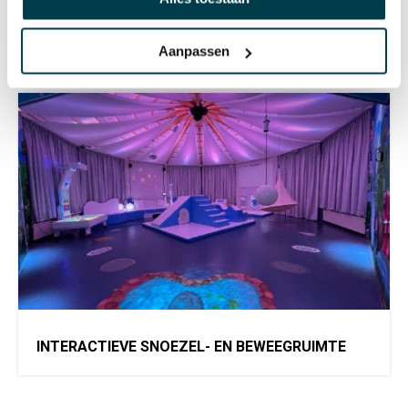
SNOEZEL MET SNOEZELPROJECTOR
Aanpassen
INTERACTIEVE SNOEZEL- EN BEWEEGRUIMTE