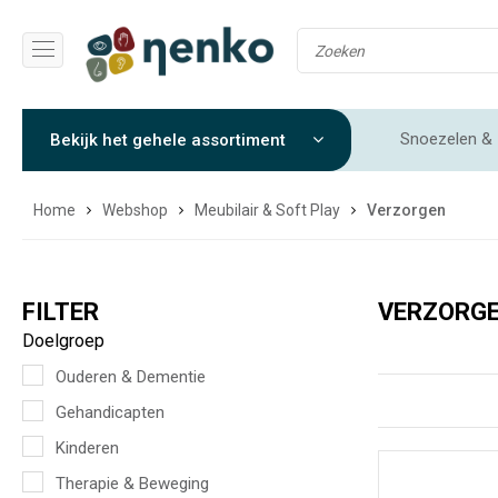
Snoezelen & 
Bekijk het gehele assortiment
Gewichtendekens & Verzwaringsdekens
Sensorische 
Home
Webshop
Meubilair & Soft Play
Verzorgen
FILTER
VERZORG
Doelgroep
Ouderen & Dementie
Gehandicapten
Kinderen
Therapie & Beweging