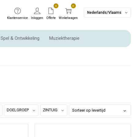
0
0
Nederlands/Vlaams
Klantenservice
Inloggen
Offerte
Winkelwagen
Spel & Ontwikkeling
Muziektherapie
Ritme instrumenten & Slaginstrumenten
DOELGROEP
ZINTUIG