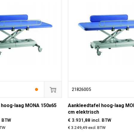
21826005
l hoog-laag MONA 150x65
Aankleedtafel hoog-laag MO
cm elektrisch
l. BTW
€ 3.931,88 incl. BTW
BTW
€ 3.249,49 excl. BTW