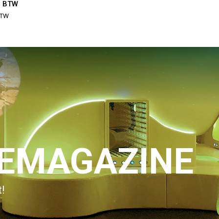
l. BTW
BTW
IEMAGAZINE
!