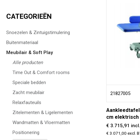
CATEGORIEËN
Snoezelen & Zintuigstimulering
Buitenmateriaal
Meubilair & Soft Play
Alle producten
Time Out & Comfort rooms
Speciale bedden
Zacht meubilair
21827005
Relaxfauteuils
Aankleedtafe
Zitelementen & Ligelementen
cm elektrisch
Wandmatten & Vloermatten
€ 3.715,91 inc
Positionering
€ 3.071,00 excl. 