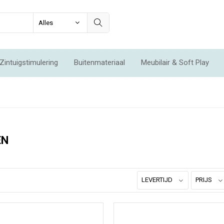
Zintuigstimulering
Buitenmateriaal
Meubilair & Soft Play
Integratie & Beweging
Voordeelsets
Acties
Nieuw
EN
LEVERTIJD
PRIJS