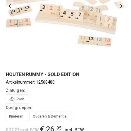
HOUTEN RUMMY - GOLD EDITION
Artikelnummer:
12568480
Zintuigen:
Zien
Doelgroepen:
Kinderen
Ouderen & Dementie
€ 26,
95
incl. BTW
€ 22,27
excl. BTW