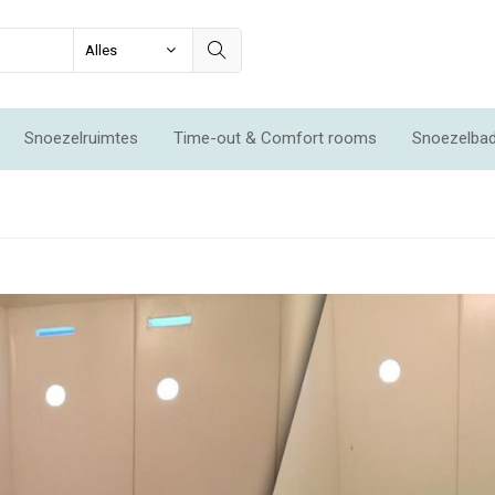
Snoezelruimtes
Time-out & Comfort rooms
Snoezelba
mtes