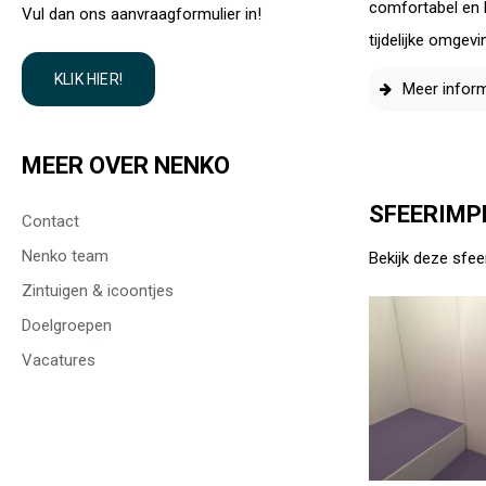
comfortabel en 
Vul dan ons aanvraagformulier in!
tijdelijke omgev
KLIK HIER!
Meer inform
MEER OVER NENKO
SFEERIMP
Contact
Nenko team
Bekijk deze sfee
Zintuigen & icoontjes
Doelgroepen
Vacatures