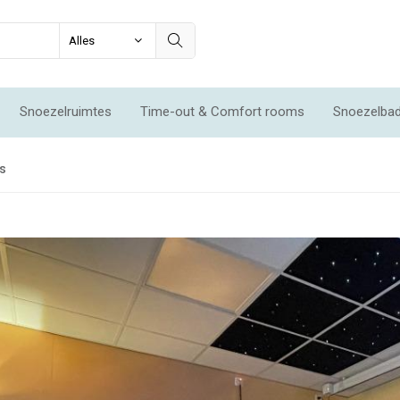
Snoezelruimtes
Time-out & Comfort rooms
Snoezelba
mtes
s