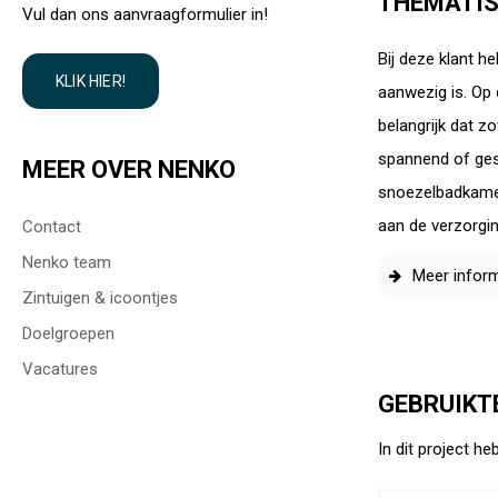
THEMATI
Vul dan ons aanvraagformulier in!
Bij deze klant 
KLIK HIER!
aanwezig is. Op 
belangrijk dat 
spannend of ges
MEER OVER NENKO
snoezelbadkamer
aan de verzorgi
Contact
Nenko team
Meer inform
Zintuigen & icoontjes
Doelgroepen
Vacatures
GEBRUIKT
In dit project h