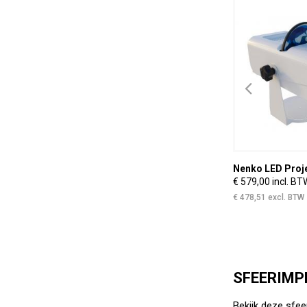
Nenko LED Projector
Nenko LED Proj
€ 579,00 incl. BTW
€ 579,00 incl. BT
€ 478,51 excl. BTW
€ 478,51 excl. BTW
SFEERIMP
Bekijk deze sfee