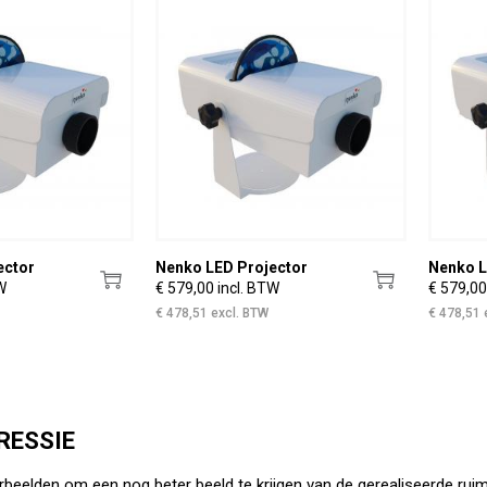
ector
Nenko LED Projector
Nenko L
W
€ 579,00 incl. BTW
€ 579,00
€ 478,51 excl. BTW
€ 478,51 
RESSIE
rbeelden om een nog beter beeld te krijgen van de gerealiseerde ruim