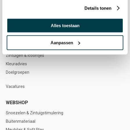
Garantie & Reparatie
Details tonen
Nenko account
Alles toestaan
NENKO
Nenko team
Aanpassen
Sociale werkplaatsen
Zintuigen & icoontjes
Kleuradvies
Doelgroepen
Vacatures
WEBSHOP
Snoezelen & Zintuigstimulering
Buitenmateriaal
Meubilair & Soft Play