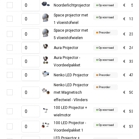
Noorderlichtprojector
€
57,8
Op voorraad
Space projector met
Op voorraad
€
134,6
1 vloeistofwiel
Space projector met
Preorder
€
230,5
5 vloeistofwielen
Aura Projector
€
247,1
Op voorraad
Aura Projector -
Op voorraad
€
338,0
Voordeelpakket
Nenko LED Projector
€
478,5
Preorder
Nenko LED Projector
Preorder
met Magnetisch
€
507,4
effectwiel - Vlinders
100 LED Projector +
Op voorraad
€
536,3
wielmotor
100 LED Projector -
Op voorraad
€
577,6
Voordeelpakket 1
LED Projector +