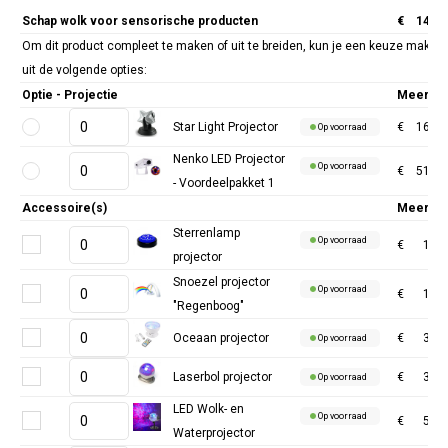
Schap wolk voor sensorische producten
€
147,9
Om dit product compleet te maken of uit te breiden, kun je een keuze maken
uit de volgende opties:
Optie - Projectie
Meerprij
Star Light Projector
€
164,4
Op voorraad
Nenko LED Projector
Op voorraad
€
516,5
- Voordeelpakket 1
Accessoire(s)
Meerprij
Sterrenlamp
Op voorraad
€
15,3
projector
Snoezel projector
Op voorraad
€
17,3
"Regenboog"
Oceaan projector
€
31,3
Op voorraad
Laserbol projector
€
39,6
Op voorraad
LED Wolk- en
Op voorraad
€
57,5
Waterprojector