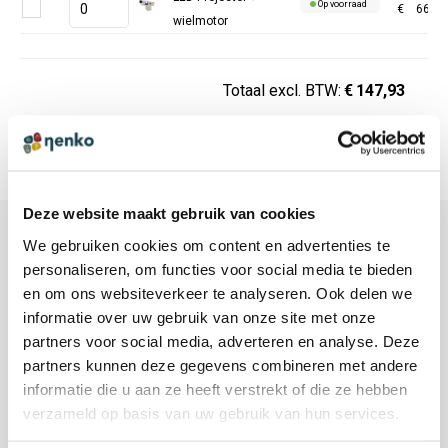
Op voorraad
€
660,3
wielmotor
Totaal excl. BTW:
€
147,93
Deze website maakt gebruik van cookies
We gebruiken cookies om content en advertenties te
personaliseren, om functies voor social media te bieden
KLANTENSERVICE
en om ons websiteverkeer te analyseren. Ook delen we
Klantenservice
informatie over uw gebruik van onze site met onze
partners voor social media, adverteren en analyse. Deze
Service & Contact
partners kunnen deze gegevens combineren met andere
Bestellen & Betalen
informatie die u aan ze heeft verstrekt of die ze hebben
Bezorgen & Afhalen
verzameld op basis van uw gebruik van hun services.
Retourneren & Terugstorten