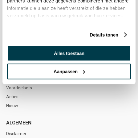
partners kunnen deze gegevens combineren met andere
Vacatures
informatie die u aan ze heeft verstrekt of die ze hebben
verzameld op basis van uw gebruik van hun services.
WEBSHOP
Snoezelen & Zintuigstimulering
Details tonen
Buitenmateriaal
Meubilair & Soft Play
Alles toestaan
Spel & Ontwikkeling
Muziektherapie
Aanpassen
Sensorische Integratie & Beweging
Voordeelsets
Acties
Nieuw
ALGEMEEN
Disclaimer