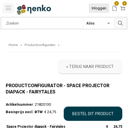
0
0
Inloggen
Home
Productconfigurator
« TERUG NAAR PRODUCT
PRODUCTCONFIGURATOR - SPACE PROJECTOR
DIAPACK - FAIRYTALES
Artikelnummer
: 21820130
Basisprijs excl. BTW
: € 24,75
Space Projector diapack - Fairytales
€
24,75