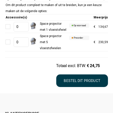
Om dit product compleet te maken of uit te breiden, kun je een keuze
maken uit de volgende opties:
Accessoire(s)
Meerprijs
Space projector
Op voorraad
€
134,67
met 1 vloeistofwiel
Space projector
Preorder
met 5
€
230,59
vloeistofwielen
Totaal excl. BTW:
€
24,75