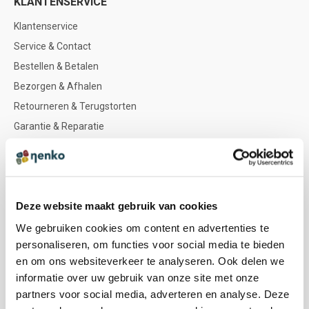
KLANTENSERVICE
Klantenservice
Service & Contact
Bestellen & Betalen
Bezorgen & Afhalen
Retourneren & Terugstorten
Garantie & Reparatie
Nenko account
NENKO
Deze website maakt gebruik van cookies
Nenko team
We gebruiken cookies om content en advertenties te
Sociale werkplaatsen
personaliseren, om functies voor social media te bieden
Zintuigen & icoontjes
en om ons websiteverkeer te analyseren. Ook delen we
Kleuradvies
informatie over uw gebruik van onze site met onze
Doelgroepen
partners voor social media, adverteren en analyse. Deze