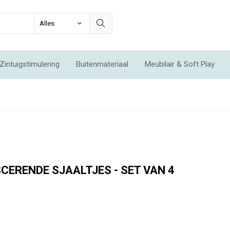
Zintuigstimulering
Buitenmateriaal
Meubilair & Soft Play
Integratie & Beweging
Voordeelsets
Acties
Nieuw
ERENDE SJAALTJES - SET VAN 4