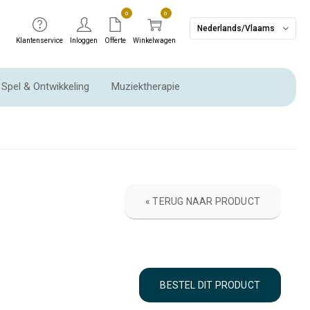
0
0
Nederlands/Vlaams
Klantenservice
Inloggen
Offerte
Winkelwagen
Spel & Ontwikkeling
Muziektherapie
Ritme instrumenten & Slaginstrumenten
« TERUG NAAR PRODUCT