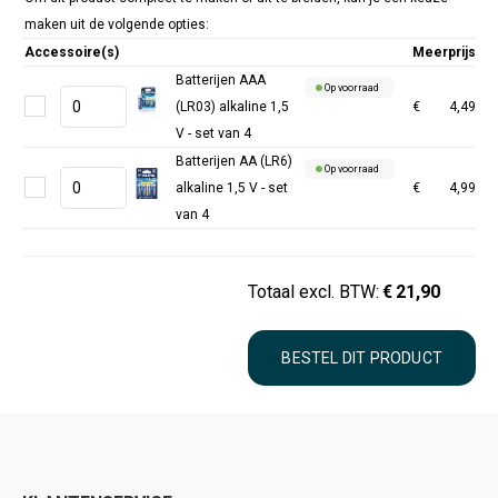
maken uit de volgende opties:
Accessoire(s)
Meerprijs
Batterijen AAA
Op voorraad
(LR03) alkaline 1,5
€
4,49
V - set van 4
Batterijen AA (LR6)
Op voorraad
alkaline 1,5 V - set
€
4,99
van 4
Totaal excl. BTW:
€
21,90