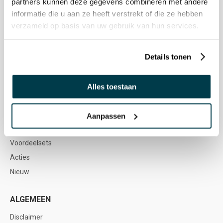
partners kunnen deze gegevens combineren met andere
Vacatures
informatie die u aan ze heeft verstrekt of die ze hebben
verzameld op basis van uw gebruik van hun services.
WEBSHOP
Snoezelen & Zintuigstimulering
Details tonen
Buitenmateriaal
Meubilair & Soft Play
Alles toestaan
Spel & Ontwikkeling
Muziektherapie
Aanpassen
Sensorische Integratie & Beweging
Voordeelsets
Acties
Nieuw
ALGEMEEN
Disclaimer