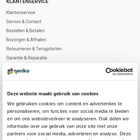
KLANTENSERVICE
Klantenservice
Service & Contact
Bestellen & Betalen
Bezorgen & Afhalen
Retourneren & Terugstorten
Garantie & Reparatie
Nenko account
NENKO
Deze website maakt gebruik van cookies
Nenko team
We gebruiken cookies om content en advertenties te
Sociale werkplaatsen
personaliseren, om functies voor social media te bieden
Zintuigen & icoontjes
en om ons websiteverkeer te analyseren. Ook delen we
Kleuradvies
informatie over uw gebruik van onze site met onze
Doelgroepen
partners voor social media, adverteren en analyse. Deze