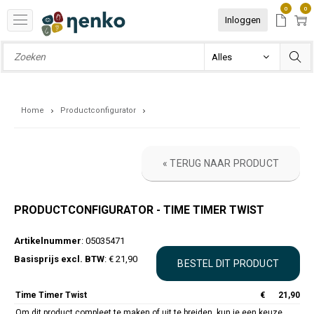
0
0
Inloggen
Home
Productconfigurator
« TERUG NAAR PRODUCT
PRODUCTCONFIGURATOR - TIME TIMER TWIST
Artikelnummer
: 05035471
Basisprijs excl. BTW
: € 21,90
Time Timer Twist
€
21,90
Om dit product compleet te maken of uit te breiden, kun je een keuze