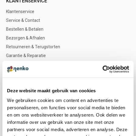
KLANTENSERVICE
Klantenservice
Service & Contact
Bestellen & Betalen
Bezorgen & Afhalen
Retourneren & Terugstorten
Garantie & Reparatie
Nenko account
NENKO
Deze website maakt gebruik van cookies
Nenko team
We gebruiken cookies om content en advertenties te
Sociale werkplaatsen
personaliseren, om functies voor social media te bieden
Zintuigen & icoontjes
en om ons websiteverkeer te analyseren. Ook delen we
Kleuradvies
informatie over uw gebruik van onze site met onze
Doelgroepen
partners voor social media, adverteren en analyse. Deze