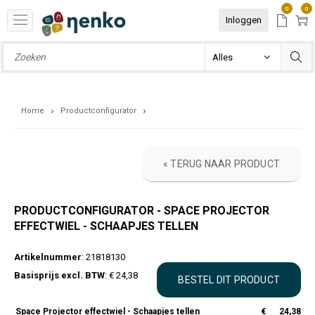
0
0
Inloggen
Home
Productconfigurator
« TERUG NAAR PRODUCT
PRODUCTCONFIGURATOR - SPACE PROJECTOR
EFFECTWIEL - SCHAAPJES TELLEN
Artikelnummer
: 21818130
Basisprijs excl. BTW
: € 24,38
Space Projector effectwiel - Schaapjes tellen
€
24,38