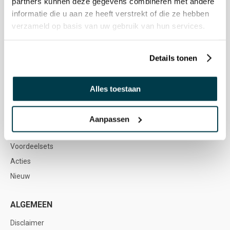
partners kunnen deze gegevens combineren met andere
Vacatures
informatie die u aan ze heeft verstrekt of die ze hebben
verzameld op basis van uw gebruik van hun services.
WEBSHOP
Snoezelen & Zintuigstimulering
Details tonen
Buitenmateriaal
Meubilair & Soft Play
Alles toestaan
Spel & Ontwikkeling
Muziektherapie
Aanpassen
Sensorische Integratie & Beweging
Voordeelsets
Acties
Nieuw
ALGEMEEN
Disclaimer