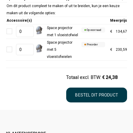
Om dit product compleet te maken of uit te breiden, kun je een keuze
maken uit de volgende opties:
Accessoire(s)
Meerprijs
Space projector
Op voorraad
€
134,67
met 1 vloeistofwiel
Space projector
Preorder
met 5
€
230,59
vloeistofwielen
Totaal excl. BTW:
€
24,38