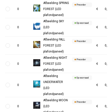
Afbeelding SPRING
Preorder
0
FOREST (LED
€
0,00
plafondpaneel)
Afbeelding SKY
Op voorraad
0
(LED
€
0,00
plafondpaneel)
Afbeelding FALL
Preorder
0
FOREST (LED
€
0,00
plafondpaneel)
Afbeelding NIGHT
Preorder
0
FOREST (LED
€
0,00
plafondpaneel)
Afbeelding
Op voorraad
UNDERWATER
0
€
0,00
(LED
plafondpaneel)
Afbeelding MOON
Preorder
0
(LED
€
0,00