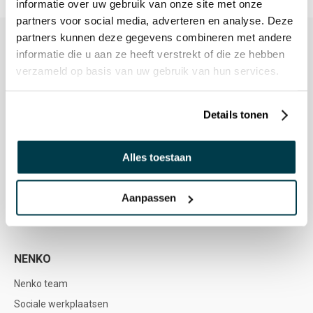
informatie over uw gebruik van onze site met onze
partners voor social media, adverteren en analyse. Deze
partners kunnen deze gegevens combineren met andere
informatie die u aan ze heeft verstrekt of die ze hebben
verzameld op basis van uw gebruik van hun services.
KLANTENSERVICE
Klantenservice
Details tonen
Service & Contact
Bestellen & Betalen
Alles toestaan
Bezorgen & Afhalen
Retourneren & Terugstorten
Aanpassen
Garantie & Reparatie
Nenko account
NENKO
Nenko team
Sociale werkplaatsen