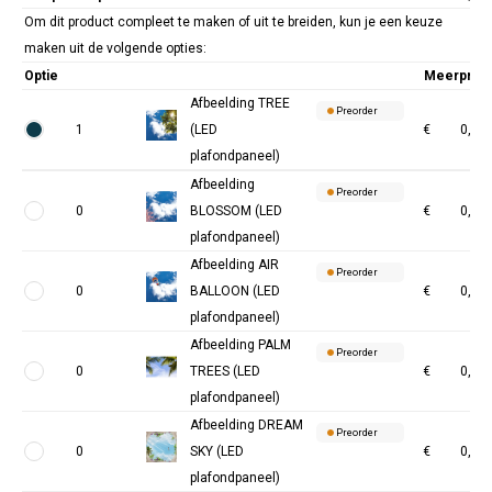
Om dit product compleet te maken of uit te breiden, kun je een keuze
maken uit de volgende opties:
Optie
Meerprijs
Afbeelding TREE
Preorder
1
(LED
€
0,00
plafondpaneel)
Afbeelding
Preorder
0
BLOSSOM (LED
€
0,00
plafondpaneel)
Afbeelding AIR
Preorder
0
BALLOON (LED
€
0,00
plafondpaneel)
Afbeelding PALM
Preorder
0
TREES (LED
€
0,00
plafondpaneel)
Afbeelding DREAM
Preorder
0
SKY (LED
€
0,00
plafondpaneel)