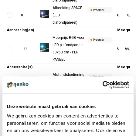
plafondpaneel)
Afbeelding SPACE
Preorder
0
(LED
€
0,00
plafondpaneel)
Aanpassing(en)
Meerprijs
Meerprijs RGB voor
Preorder
LED plafondpaneel
€
66,07
60x60 cm - PER
PANEEL
Accessoire(s)
Meerprijs
Afstandsbediening
Preorder
met dimmer LED
€
205,79
plafondpanelen
Deze website maakt gebruik van cookies
Totaal excl. BTW:
€
1.643,80
We gebruiken cookies om content en advertenties te
personaliseren, om functies voor social media te bieden
en om ons websiteverkeer te analyseren. Ook delen we