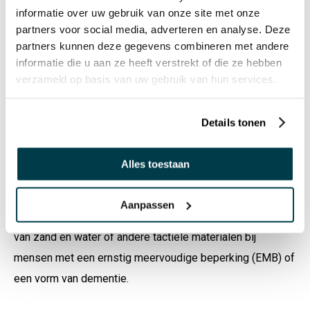
zorgt voor ontspanning.
informatie over uw gebruik van onze site met onze
partners voor social media, adverteren en analyse. Deze
partners kunnen deze gegevens combineren met andere
Zodra het spelen met zand of water als “meer” kan
informatie die u aan ze heeft verstrekt of die ze hebben
worden gezien dan alleen maar buitenspelen omdat het
verzameld op basis van uw gebruik van hun services.
toevallig “speelkwartier” is, kan er ook ruimer naar de
activiteit – sensopathisch spel - gekeken worden. Niet
Details tonen
alleen waar je het doet, maar ook met welke materialen,
wanneer en met wie…
Alles toestaan
Zoals binnenspelen met
zand en water
bij slecht weer, het
gebruik van vervangende producten van zand en water
Aanpassen
zoals
Happy Senso
of
Fidgettoys
, maar ook het gebruik
van zand en water of andere tactiele materialen bij
mensen met een ernstig meervoudige beperking (EMB) of
een vorm van dementie.