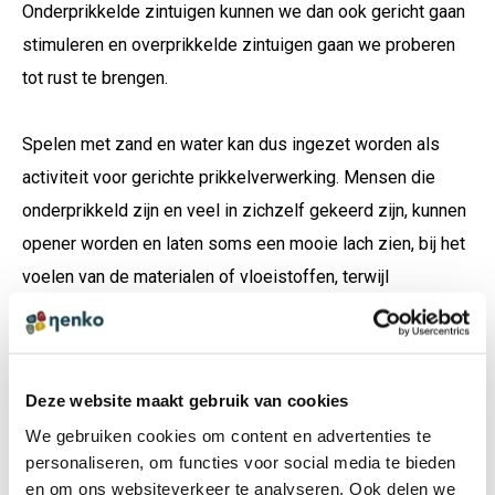
Onderprikkelde zintuigen kunnen we dan ook gericht gaan
stimuleren en overprikkelde zintuigen gaan we proberen
tot rust te brengen.
Spelen met zand en water kan dus ingezet worden als
activiteit voor gerichte prikkelverwerking. Mensen die
onderprikkeld zijn en veel in zichzelf gekeerd zijn, kunnen
opener worden en laten soms een mooie lach zien, bij het
voelen van de materialen of vloeistoffen, terwijl
overprikkelde mensen juist tot rust kunnen komen doordat
zij zich focussen op één activiteit, waarbij het tactiele
zintuig geprikkeld wordt en er zonder foutmarge -
Deze website maakt gebruik van cookies
doelloos - gespeeld kan worden.
We gebruiken cookies om content en advertenties te
Sensopathisch spel, friemelen en voelen aan diverse
personaliseren, om functies voor social media te bieden
materialen zonder doel, helpt dus om tot rust te komen en
en om ons websiteverkeer te analyseren. Ook delen we