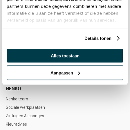
partners kunnen deze gegevens combineren met andere
KLANTENSERVICE
informatie die u aan ze heeft verstrekt of die ze hebben
verzameld op basis van uw gebruik van hun services.
Klantenservice
Service & Contact
Details tonen
Bestellen & Betalen
Bezorgen & Afhalen
Alles toestaan
Retourneren & Terugstorten
Garantie & Reparatie
Nenko account
Aanpassen
NENKO
Nenko team
Sociale werkplaatsen
Zintuigen & icoontjes
Kleuradvies